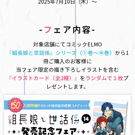
2025年7月10日（木）〜
-
フ
ェア内容-
対象店舗にてコミックELMO
『組長娘と世話係』シリーズ（①巻～⑭巻）
から1
冊ご購入のお客様に
当フェア限定の描き下ろしイラストを含む
『イラストカード（全2種）』
を
ランダムで１枚
プ
レゼントします。